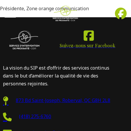
Présidente, Zone orange communication
Suivez-nous sur Facebook
La vision du SIP est d’offrir des services continus
dans le but d’améliorer la qualité de vie des
personnes rejointes.
873 Bd Saint-Joseph, Roberval, QC G8H 2L8
(418) 275-6760
Inte