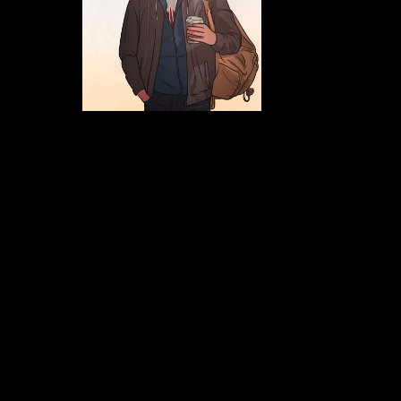
Tommy Poirier
Travailleur de rue volet
campement