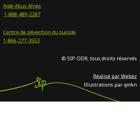
Aide Abus Aînés
1-888-489-2287
Centre de pévention du suicide
1-866-277-3553
© SIP-DDR, tous droits réservés
Réalisé par Webez
Illustrations par qmkn