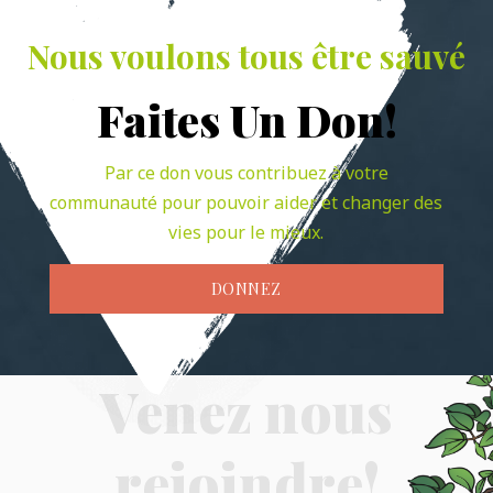
Nous voulons tous être sauvé
Faites Un Don!
Par ce don vous contribuez à votre
communauté pour pouvoir aider et changer des
vies pour le mieux.
DONNEZ
Venez nous
rejoindre!