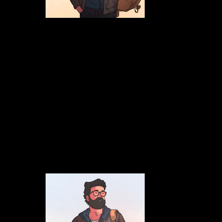
Dany Paré
Travailleur de rue volet carcéral
418-618-6760
coordo@sip-ddr.com