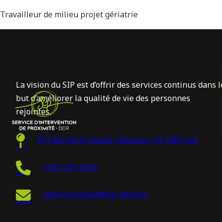
Travailleur de milieu projet gériatrie
La vision du SIP est d’offrir des services continus dans l
but d’améliorer la qualité de vie des personnes
rejointes.
873 Bd Saint-Joseph, Roberval, QC G8H 2L8
(418) 275-6760
administration@sip-ddr.com