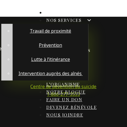
ACCUEIL
NOS SERVICES
Travail de proximité
Prévention
e
Quelques liens utiles
Lutte à l’itinérance
Aide Abus Aînés
1-888-489-2287
Intervention auprès des aînés
L’ORGANISME
Centre de pévention du suicide
NOTRE BLOGUE
1-866-277-3553
FAIRE UN DON
DEVENEZ BÉNÉVOLE
NOUS JOINDRE