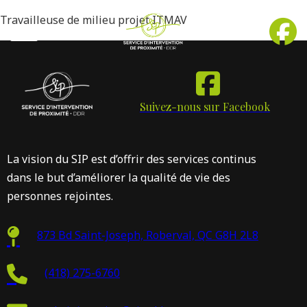
Travailleuse de milieu projet ITMAV
Suivez-nous sur Facebook
La vision du SIP est d’offrir des services continus
dans le but d’améliorer la qualité de vie des
personnes rejointes.
873 Bd Saint-Joseph, Roberval, QC G8H 2L8
(418) 275-6760
Inte